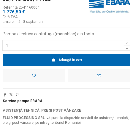
Referinţă
2541160004I
1.776,50 €
Fără TVA
Livrare in 5 - 8 saptamani
Pompa electrica centrifuga (monobloc) din fonta
Adaugă în coș
Service pompe EBARA
ASISTENŢĂ TEHNICĂ, PRE ŞI POST VÂNZARE
FLUID PROCESSING SRL
vă pune la dispoziţie servicii de asistenţă tehnică,
pre şi post vânzare, pe întreg teritoriul Romaniei.