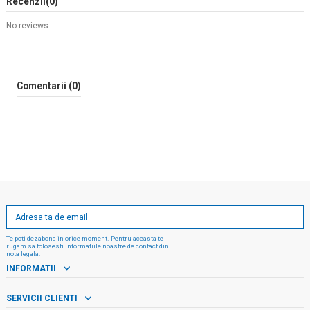
Recenzii
(0)
No reviews
Comentarii (0)
Te poti dezabona in orice moment. Pentru aceasta te
rugam sa folosesti informatiile noastre de contact din
nota legala.
INFORMATII
SERVICII CLIENTI