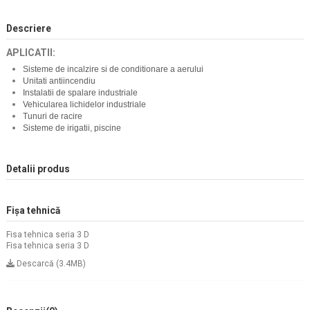
Descriere
APLICATII:
Sisteme de incalzire si de conditionare a aerului
Unitati antiincendiu
Instalatii de spalare industriale
Vehicularea lichidelor industriale
Tunuri de racire
Sisteme de irigatii, piscine
Detalii produs
Fișa tehnică
Fisa tehnica seria 3 D
Fisa tehnica seria 3 D
Descarcă (3.4MB)