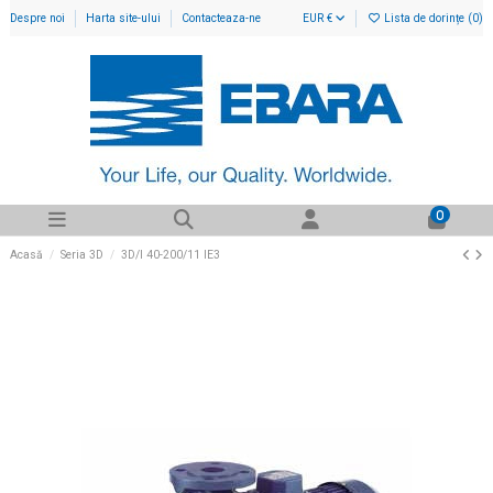
Despre noi
Harta site-ului
Contacteaza-ne
EUR €
Lista de dorințe (
0
)
0
Acasă
Seria 3D
3D/I 40-200/11 IE3