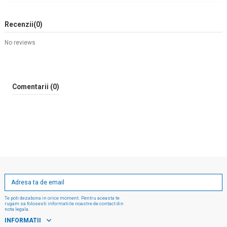
Recenzii
(0)
No reviews
Comentarii (0)
Te poti dezabona in orice moment. Pentru aceasta te
rugam sa folosesti informatiile noastre de contact din
nota legala.
INFORMATII