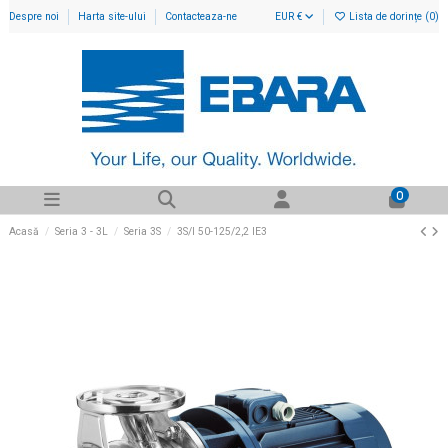
Despre noi
Harta site-ului
Contacteaza-ne
EUR €
Lista de dorințe (
0
)
0
Acasă
Seria 3 - 3L
Seria 3S
3S/I 50-125/2,2 IE3