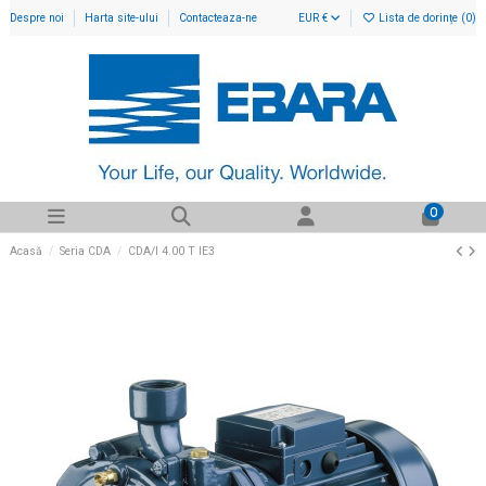
Despre noi
Harta site-ului
Contacteaza-ne
EUR €
Lista de dorințe (
0
)
0
Acasă
Seria CDA
CDA/I 4.00 T IE3