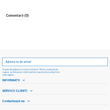
Comentarii (0)
Te poti dezabona in orice moment. Pentru aceasta te
rugam sa folosesti informatiile noastre de contact din
nota legala.
INFORMATII
SERVICII CLIENTI
Contactează-ne