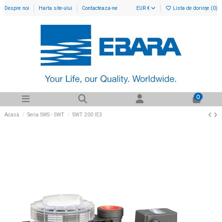
Despre noi
Harta site-ului
Contacteaza-ne
EUR €
Lista de dorințe (
0
)
0
Acasă
Seria SWS - SWT
SWT 200 IE3