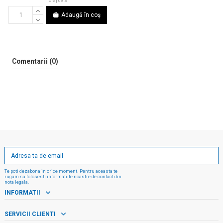
foraj de 3"
Adaugă în coș
Comentarii (0)
Te poti dezabona in orice moment. Pentru aceasta te
rugam sa folosesti informatiile noastre de contact din
nota legala.
INFORMATII
SERVICII CLIENTI