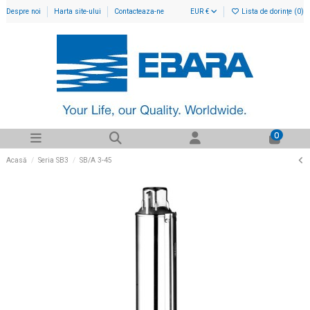
Despre noi
Harta site-ului
Contacteaza-ne
EUR €
Lista de dorințe (
0
)
0
Acasă
Seria SB3
SB/A 3-45