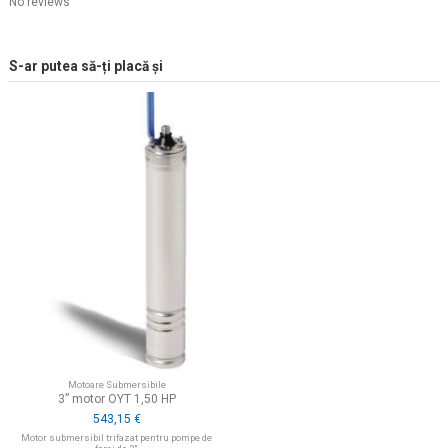
No reviews
S-ar putea să-ți placă și
Motoare Submersibile
3” motor OYT 1,50 HP
543,15 €
Motor submersibil trifazat pentru pompe de