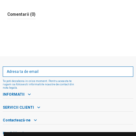
Comentarii (0)
Te poti dezabona in orice moment. Pentru aceasta te
rugam sa folosesti informatiile noastre de contact din
nota legala.
INFORMATII
SERVICII CLIENTI
Contactează-ne
Urmăriți-ne!