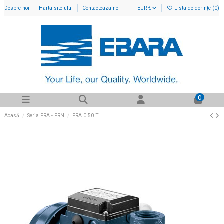
Despre noi
Harta site-ului
Contacteaza-ne
EUR €
Lista de dorințe (
0
)
0
Acasă
Seria PRA - PRN
PRA 0.50 T