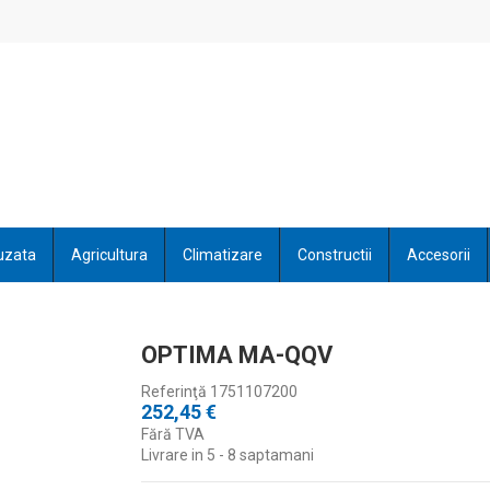
uzata
Agricultura
Climatizare
Constructii
Accesorii
OPTIMA MA-QQV
Referinţă
1751107200
252,45 €
Fără TVA
Livrare in 5 - 8 saptamani