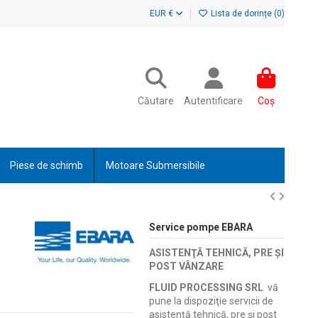
EUR €
Lista de dorințe (
0
)
Căutare
Autentificare
Coș
Piese de schimb
Motoare Submersibile
Service pompe EBARA
ASISTENŢĂ TEHNICĂ, PRE ŞI
POST VÂNZARE
FLUID PROCESSING SRL
vă
pune la dispoziţie servicii de
asistenţă tehnică, pre şi post