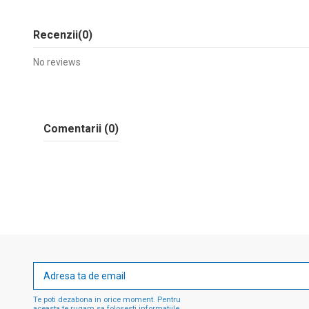
Recenzii
(0)
No reviews
Comentarii (0)
Te poti dezabona in orice moment. Pentru
aceasta te rugam sa folosesti informatiile