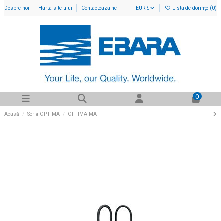
Despre noi
Harta site-ului
Contacteaza-ne
EUR €
Lista de dorințe (
0
)
0
Acasă
Seria OPTIMA
OPTIMA MA