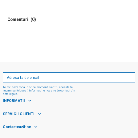
Comentarii (0)
Te poti dezabona in orice moment. Pentru aceasta te
rugam sa folosesti informatiile noastre de contact din
nota legala.
INFORMATII
SERVICII CLIENTI
Contactează-ne