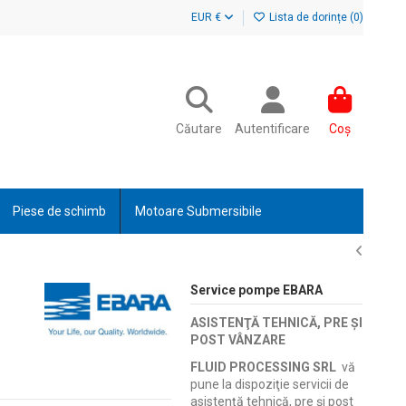
EUR €
Lista de dorințe (
0
)
Căutare
Autentificare
Coș
Piese de schimb
Motoare Submersibile
Service pompe EBARA
ASISTENŢĂ TEHNICĂ, PRE ŞI
POST VÂNZARE
FLUID PROCESSING SRL
vă
pune la dispoziţie servicii de
asistenţă tehnică, pre şi post