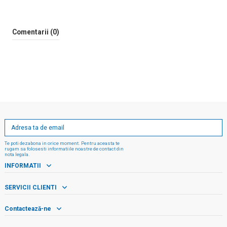
Comentarii (0)
Te poti dezabona in orice moment. Pentru aceasta te
rugam sa folosesti informatiile noastre de contact din
nota legala.
INFORMATII
SERVICII CLIENTI
Contactează-ne