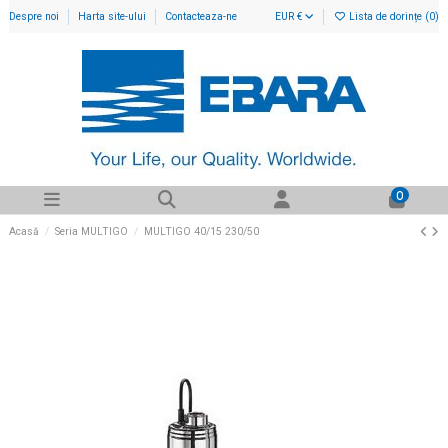
Despre noi
Harta site-ului
Contacteaza-ne
EUR €
Lista de dorințe (
0
)
0
Acasă
Seria MULTIGO
MULTIGO 40/15 230/50