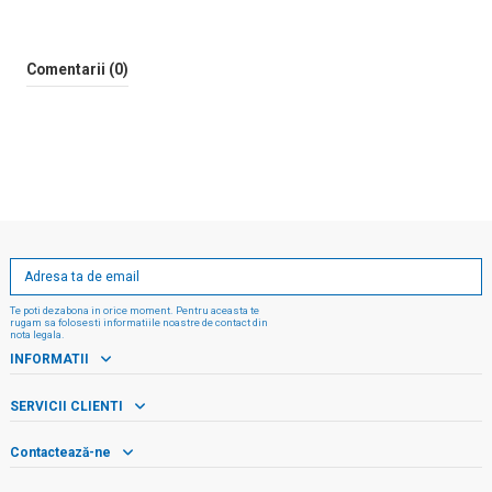
Comentarii (0)
Te poti dezabona in orice moment. Pentru aceasta te
rugam sa folosesti informatiile noastre de contact din
nota legala.
INFORMATII
SERVICII CLIENTI
Contactează-ne