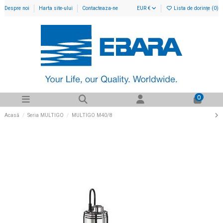
Despre noi
Harta site-ului
Contacteaza-ne
EUR €
Lista de dorințe (
0
)
0
Acasă
Seria MULTIGO
MULTIGO M40/8