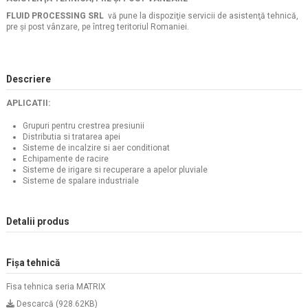
FLUID PROCESSING SRL
vă pune la dispoziţie servicii de asistenţă tehnică,
pre şi post vânzare, pe întreg teritoriul Romaniei.
Descriere
APLICATII:
Grupuri pentru crestrea presiunii
Distributia si tratarea apei
Sisteme de incalzire si aer conditionat
Echipamente de racire
Sisteme de irigare si recuperare a apelor pluviale
Sisteme de spalare industriale
Detalii produs
Fișa tehnică
Fisa tehnica seria MATRIX
Descarcă (928.62KB)