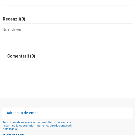
Recenzii
(0)
No reviews
Comentarii (0)
Te poti dezabona in orice moment. Pentru aceasta te
rugam sa folosesti informatiile noastre de contact din
nota legala.