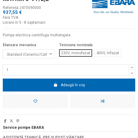
Referinţă
2470590000
937,55 €
Fără TVA
Livrare in 5 - 8 saptamani
Pompa electrica centrifuga multietajata
Etansare mecanica
Tensiune nominala
230V, monofazat
400V, trifazat
Adaugă în coș
Service pompe EBARA
ASISTENŢĂ TEHNICĂ, PRE ŞI POST VÂNZARE