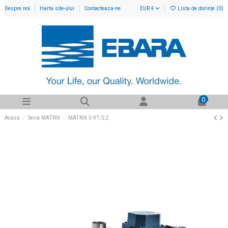
Despre noi
Harta site-ului
Contacteaza-ne
EUR €
Lista de dorințe (
0
)
0
Acasă
Seria MATRIX
MATRIX 5-9T/2,2