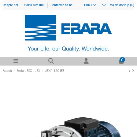
Despre noi
Harta site-ului
Contacteaza-ne
EUR €
Lista de dorințe (
0
)
0
Acasă
Seria JESX - JEX
JEX/I 120 IE3