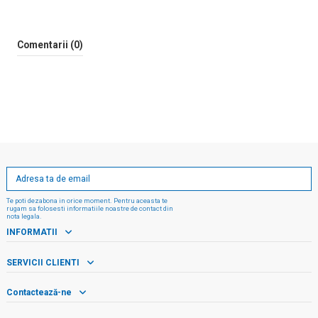
Comentarii (0)
Te poti dezabona in orice moment. Pentru aceasta te
rugam sa folosesti informatiile noastre de contact din
nota legala.
INFORMATII
SERVICII CLIENTI
Contactează-ne