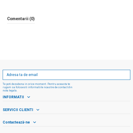
Comentarii (0)
Te poti dezabona in orice moment. Pentru aceasta te
rugam sa folosesti informatiile noastre de contact din
nota legala.
INFORMATII
SERVICII CLIENTI
Contactează-ne