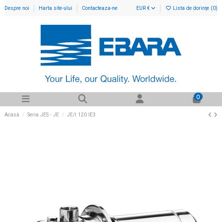
Despre noi
Harta site-ului
Contacteaza-ne
EUR €
Lista de dorințe (
0
)
0
Acasă
Seria JES - JE
JE/I 120 IE3