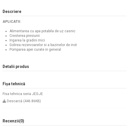
Descriere
APLICATII:
Alimentarea cu apa potabila de uz casnic
Cresterea presiunii
Irigarea la gradini mici
Golirea rezervoarelor si a bazinelor de inot
Pomparea apei curate in general
Detalii produs
Fișa tehnică
Fisa tehnica seria JES-JE
Descarcă (446.86KB)
Recenzii
(0)