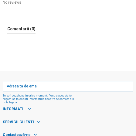
No reviews
Comentarii (0)
Te poti dezabona in orice moment. Pentru aceasta te
rugam sa folosesti informatiile noastre de contact din
nota legala.
INFORMATII
SERVICII CLIENTI
Contactează-ne