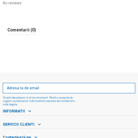
No reviews
Comentarii (0)
Te poti dezabona in orice moment. Pentru aceasta te
rugam sa folosesti informatiile noastre de contact din
nota legala.
INFORMATII
SERVICII CLIENTI
Contactează-ne