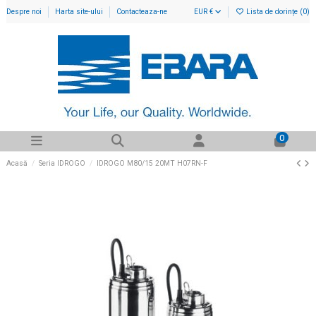
Despre noi
Harta site-ului
Contacteaza-ne
EUR €
Lista de dorințe (
0
)
0
Acasă
Seria IDROGO
IDROGO M80/15 20MT H07RN-F