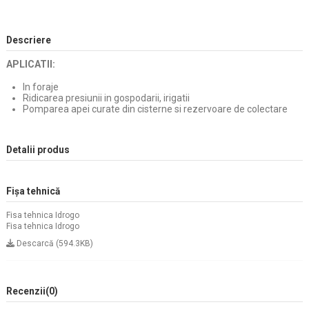
Descriere
APLICATII:
In foraje
Ridicarea presiunii in gospodarii, irigatii
Pomparea apei curate din cisterne si rezervoare de colectare
Detalii produs
Fișa tehnică
Fisa tehnica Idrogo
Fisa tehnica Idrogo
Descarcă (594.3KB)
Recenzii
(0)