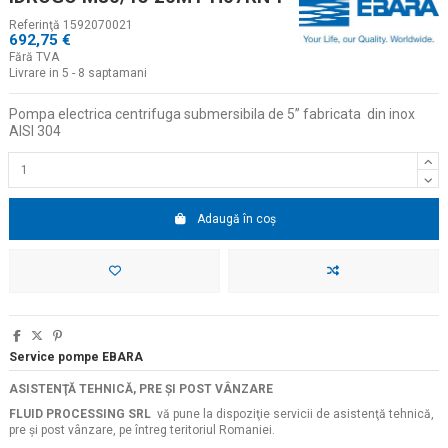
Referinţă
1592070021
692,75 €
Fără TVA
Livrare in 5 - 8 saptamani
Pompa electrica centrifuga submersibila de 5
”
fabricata
din inox
AISI 304
Adaugă în coș
Service pompe EBARA
ASISTENŢĂ TEHNICĂ, PRE ŞI POST VÂNZARE
FLUID PROCESSING SRL
vă pune la dispoziţie servicii de asistenţă tehnică,
pre şi post vânzare, pe întreg teritoriul Romaniei.