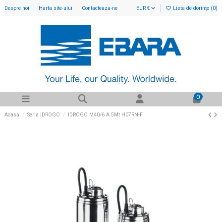
Despre noi
Harta site-ului
Contacteaza-ne
EUR €
Lista de dorințe (
0
)
0
Acasă
Seria IDROGO
IDROGO M40/6 A 5Mt H07RN-F