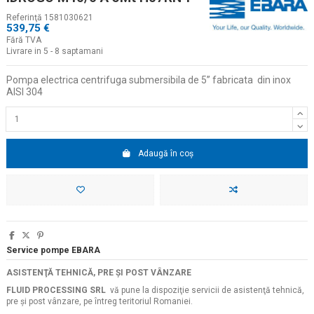
Referinţă
1581030621
539,75 €
Fără TVA
Livrare in 5 - 8 saptamani
Pompa electrica centrifuga submersibila de 5
”
fabricata
din inox
AISI 304
Adaugă în coș
Service pompe EBARA
ASISTENŢĂ TEHNICĂ, PRE ŞI POST VÂNZARE
FLUID PROCESSING SRL
vă pune la dispoziţie servicii de asistenţă tehnică,
pre şi post vânzare, pe întreg teritoriul Romaniei.