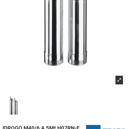
IDROGO M40/6 A 5Mt H07RN-F