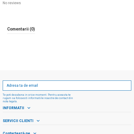
No reviews
Comentarii (0)
Te poti dezabona in orice moment. Pentru aceasta te
rugam sa folosesti informatiile noastre de contact din
nota legala.
INFORMATII
SERVICII CLIENTI
Contactează-ne