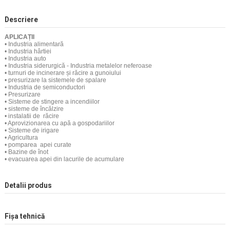
Descriere
APLICAȚII
• Industria alimentară
• Industria hârtiei
• Industria auto
• Industria siderurgică - Industria metalelor neferoase
• turnuri de incinerare și răcire a gunoiului
• presurizare la sistemele de spalare
• Industria de semiconductori
• Presurizare
• Sisteme de stingere a incendiilor
• sisteme de încălzire
• instalatii de
răcire
• Aprovizionarea cu apă a gospodariilor
• Sisteme de irigare
• Agricultura
• pomparea
apei curate
• Bazine de înot
• evacuarea apei din lacurile de acumulare
Detalii produs
Fișa tehnică