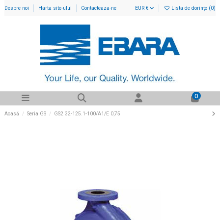
Despre noi
Harta site-ului
Contacteaza-ne
EUR €
Lista de dorințe (
0
)
0
Acasă
Seria GS
GS2 32-125.1-100/A1/E 0,75