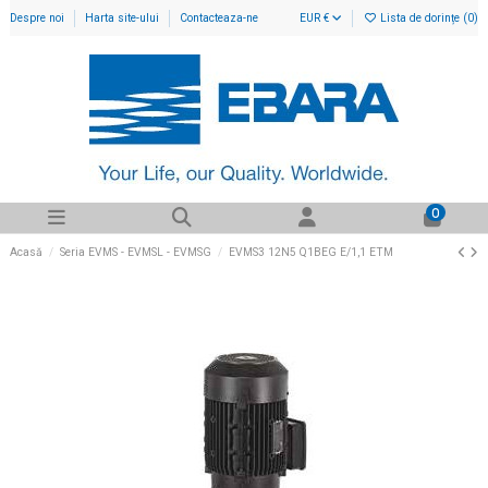
Despre noi
Harta site-ului
Contacteaza-ne
EUR €
Lista de dorințe (
0
)
0
Acasă
Seria EVMS - EVMSL - EVMSG
EVMS3 12N5 Q1BEG E/1,1 ETM