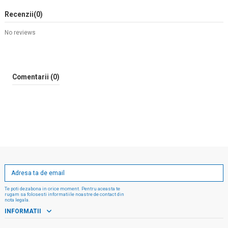
Recenzii
(0)
No reviews
Comentarii (0)
Te poti dezabona in orice moment. Pentru aceasta te
rugam sa folosesti informatiile noastre de contact din
nota legala.
INFORMATII