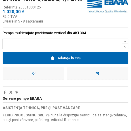
Referinţă
26351000125
1.020,00 €
Fără TVA
Livrare in 5 - 8 saptamani
Pompa multietajata pozitionata vertical din AISI 304
Adaugă în coș
Service pompe EBARA
ASISTENŢĂ TEHNICĂ, PRE ŞI POST VÂNZARE
FLUID PROCESSING SRL
vă pune la dispoziţie servicii de asistenţă tehnică,
pre şi post vânzare, pe întreg teritoriul Romaniei.