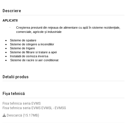
Descriere
APLICATII
·
Creşterea presiunii din reţeaua de alimentare cu apă în sisteme rezidențiale,
comerciale, agricole și industriale
Sisteme de spalare
Sisteme de stingere a incendiilor
Sisteme de Irigare
Sisteme de filtrare si tratare a apei
Instalatii de osmoza inversa
Sisteme de racire si aer conditionat
Detalii produs
Fișa tehnică
Fisa tehnica seria EVMS
Fisa tehnica seria EVMS EVMSL - EVMSG
Descarcă (15.17MB)