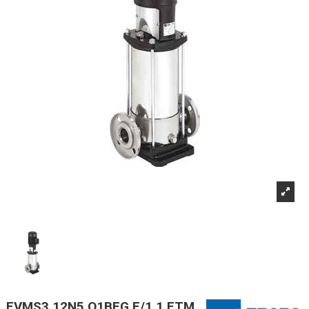
EVMS3 12N5 Q1BEG E/1,1 ETM