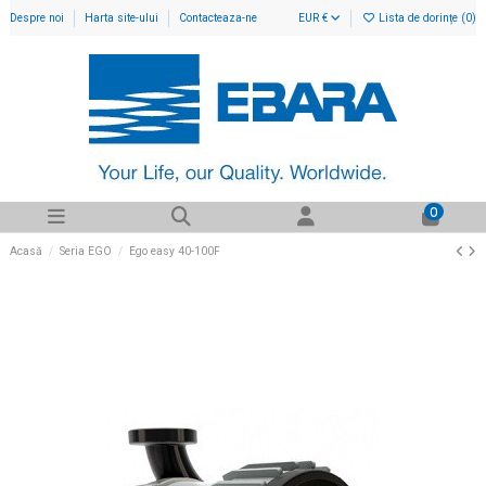
Despre noi
Harta site-ului
Contacteaza-ne
EUR €
Lista de dorințe (
0
)
0
Acasă
Seria EGO
Ego easy 40-100F