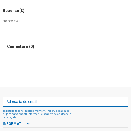
Recenzii
(0)
No reviews
Comentarii (0)
Te poti dezabona in orice moment. Pentru aceasta te
rugam sa folosesti informatiile noastre de contact din
nota legala.
INFORMATII