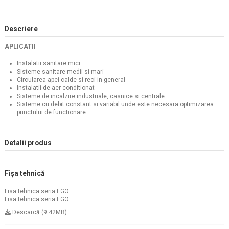
Descriere
APLICATII
Instalatii sanitare mici
Sisteme sanitare medii si mari
Circularea apei calde si reci in general
Instalatii de aer conditionat
Sisteme de incalzire industriale, casnice si centrale
Sisteme cu debit constant si variabil unde este necesara optimizarea
punctului de functionare
Detalii produs
Fișa tehnică
Fisa tehnica seria EGO
Fisa tehnica seria EGO
Descarcă (9.42MB)