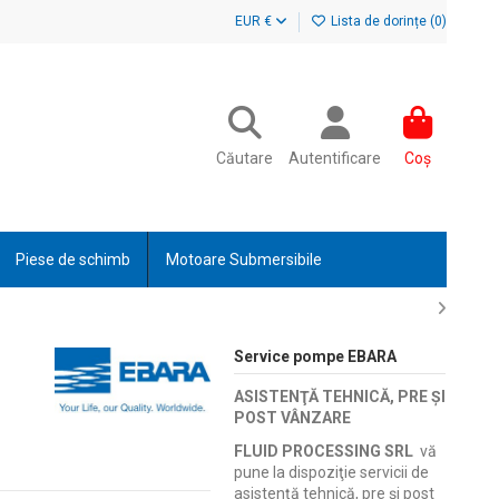
EUR €
Lista de dorințe (
0
)
Căutare
Autentificare
Coș
Piese de schimb
Motoare Submersibile
Service pompe EBARA
ASISTENŢĂ TEHNICĂ, PRE ŞI
POST VÂNZARE
FLUID PROCESSING SRL
vă
pune la dispoziţie servicii de
asistenţă tehnică, pre şi post