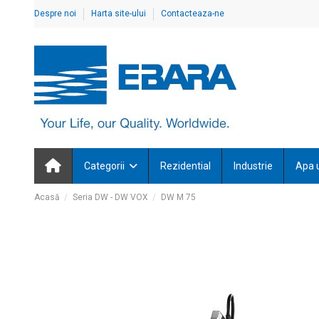
Despre noi
Harta site-ului
Contacteaza-ne
Categorii
Rezidential
Industrie
Apa 
Acasă
Seria DW - DW VOX
DW M 75