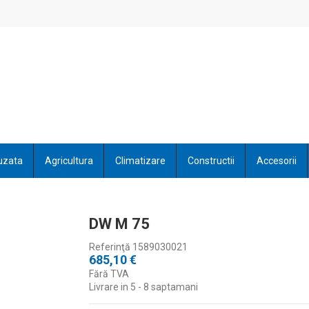
uzata
Agricultura
Climatizare
Constructii
Accesorii
DW M 75
Referinţă
1589030021
685,10 €
Fără TVA
Livrare in 5 - 8 saptamani