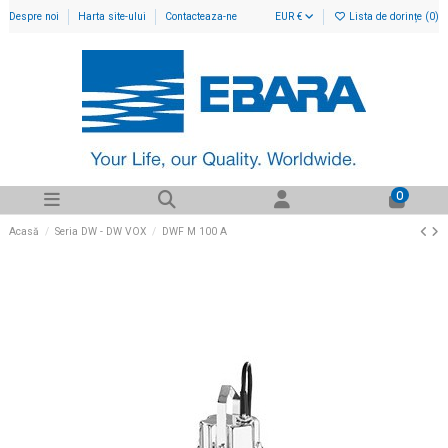
Despre noi
Harta site-ului
Contacteaza-ne
EUR €
Lista de dorințe (
0
)
0
Acasă
Seria DW - DW VOX
DWF M 100 A