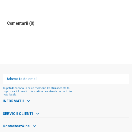
Comentarii (0)
Te poti dezabona in orice moment. Pentru aceasta te
rugam sa folosesti informatiile noastre de contact din
nota legala.
INFORMATII
SERVICII CLIENTI
Contactează-ne