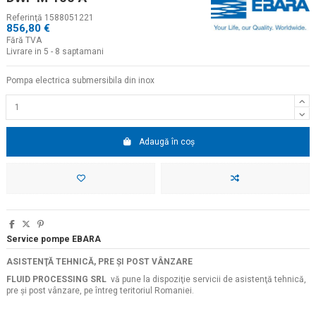
Referinţă
1588051221
856,80 €
Fără TVA
Livrare in 5 - 8 saptamani
Pompa electrica submersibila din inox
Adaugă în coș
Service pompe EBARA
ASISTENŢĂ TEHNICĂ, PRE ŞI POST VÂNZARE
FLUID PROCESSING SRL
vă pune la dispoziţie servicii de asistenţă tehnică,
pre şi post vânzare, pe întreg teritoriul Romaniei.