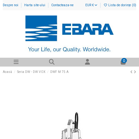
Despre noi
Harta site-ului
Contacteaza-ne
EUR €
Lista de dorințe (
0
)
0
Acasă
Seria DW - DW VOX
DWF M 75 A