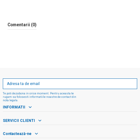
Comentarii (0)
Te poti dezabona in orice moment. Pentru aceasta te
rugam sa folosesti informatiile noastre de contact din
nota legala.
INFORMATII
SERVICII CLIENTI
Contactează-ne