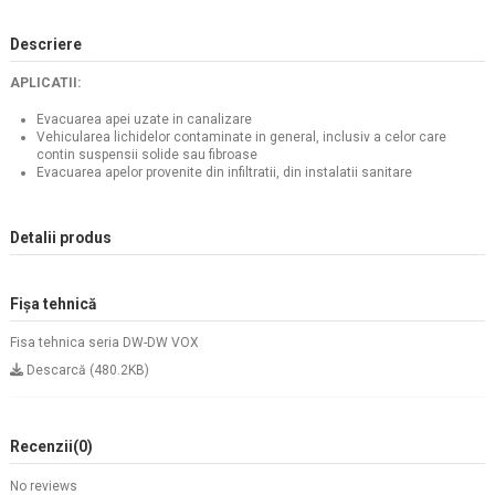
Descriere
APLICATII:
Evacuarea apei uzate in canalizare
Vehicularea lichidelor contaminate in general, inclusiv a celor care
contin suspensii solide sau fibroase
Evacuarea apelor provenite din infiltratii, din instalatii sanitare
Detalii produs
Fișa tehnică
Fisa tehnica seria DW-DW VOX
Descarcă (480.2KB)
Recenzii
(0)
No reviews