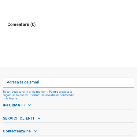
Comentarii (0)
Te poti dezabona in orice moment. Pentru aceasta te
rugam sa folosesti informatiile noastre de contact din
nota legala.
INFORMATII
SERVICII CLIENTI
Contactează-ne