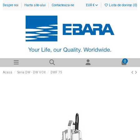
Despre noi
Harta site-ului
Contacteaza-ne
EUR €
Lista de dorințe (
0
)
0
Acasă
Seria DW - DW VOX
DWF 75