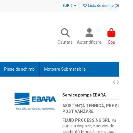
EUR €
Lista de dorințe (
0
)
Căutare
Autentificare
Coș
Piese de schimb
Motoare Submersibile
Service pompe EBARA
ASISTENŢĂ TEHNICĂ, PRE ŞI
POST VÂNZARE
FLUID PROCESSING SRL
vă
pune la dispoziţie servicii de
asistenţă tehnică, pre şi post