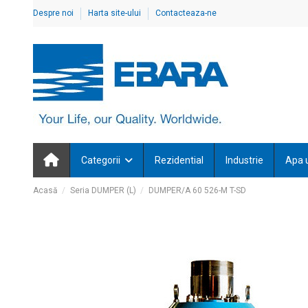
Despre noi
Harta site-ului
Contacteaza-ne
Categorii
Rezidential
Industrie
Apa 
Acasă
Seria DUMPER (L)
DUMPER/A 60 526-M T-SD