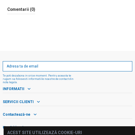
Comentarii (0)
Te poti dezabona in orice moment. Pentru aceasta te
rugam sa folosesti informatiile noastre de contact din
nota legala.
INFORMATII
SERVICII CLIENTI
Contactează-ne
Urmăriți-ne!
ACEST SITE UTILIZEAZĂ COOKIE-URI