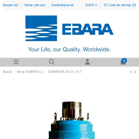
Despre noi
Harta site-ului
Contacteaza-ne
EUR €
Lista de dorințe (
0
)
0
Acasă
Seria DUMPER (L)
DUMPER/A 30 53.7-S T