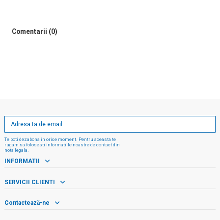
Comentarii (0)
Te poti dezabona in orice moment. Pentru aceasta te
rugam sa folosesti informatiile noastre de contact din
nota legala.
INFORMATII
SERVICII CLIENTI
Contactează-ne