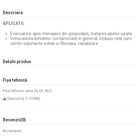
Descriere
APLICATII:
Evacuarea apei menajere din gospodarii, tratarea apelor uzate
Vehicularea lichidelor contaminate in general, inclusiv cele care
contin substante solide si fibroase, canalizare
Detalii produs
Fișa tehnică
Fisa tehnica seria DL-DL W/C
Descarcă (1.51MB)
Recenzii
(0)
No reviews