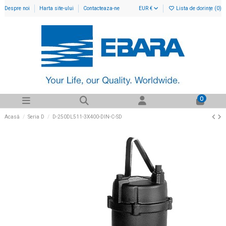
Despre noi
Harta site-ului
Contacteaza-ne
EUR €
Lista de dorințe (
0
)
0
Acasă
Seria D
D-250DL511-3X400-DIN-C-SD