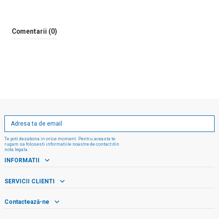
Comentarii (0)
Te poti dezabona in orice moment. Pentru aceasta te
rugam sa folosesti informatiile noastre de contact din
nota legala.
INFORMATII
SERVICII CLIENTI
Contactează-ne