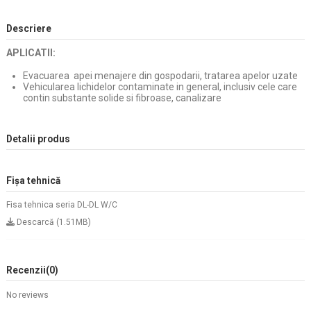
Descriere
APLICATII:
Evacuarea apei menajere din gospodarii, tratarea apelor uzate
Vehicularea lichidelor contaminate in general, inclusiv cele care
contin substante solide si fibroase, canalizare
Detalii produs
Fișa tehnică
Fisa tehnica seria DL-DL W/C
Descarcă (1.51MB)
Recenzii
(0)
No reviews