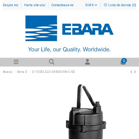
Despre noi
Harta site-ului
Contacteaza-ne
EUR €
Lista de dorințe (
0
)
0
Acasă
Seria D
D-150DL522-3X400-DIN-C-SD