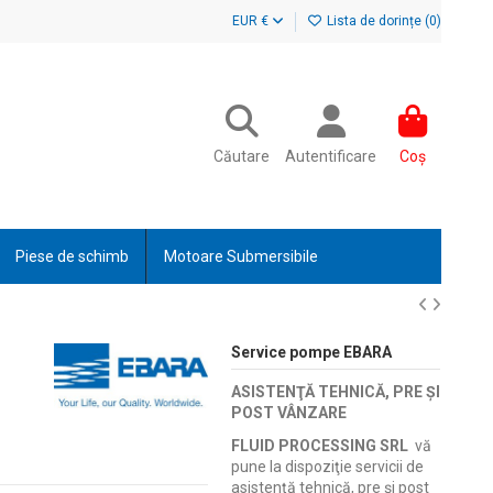
EUR €
Lista de dorințe (
0
)
Căutare
Autentificare
Coș
Piese de schimb
Motoare Submersibile
Service pompe EBARA
ASISTENŢĂ TEHNICĂ, PRE ŞI
POST VÂNZARE
FLUID PROCESSING SRL
vă
pune la dispoziţie servicii de
asistenţă tehnică, pre şi post