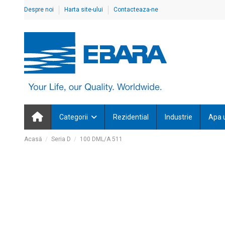
Despre noi
Harta site-ului
Contacteaza-ne
Categorii
Rezidential
Industrie
Apa 
Acasă
Seria D
100 DML/A 511