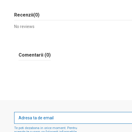
Recenzii
(0)
No reviews
Comentarii (0)
Te poti dezabona in orice moment. Pentru
aceasta te rugam sa folosesti informatiile