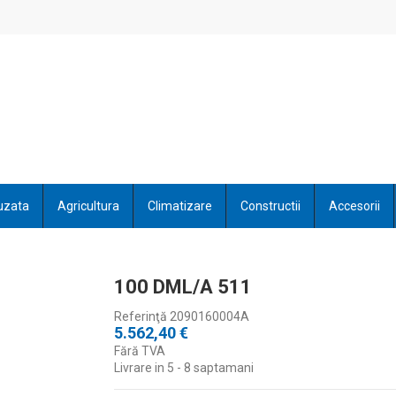
uzata
Agricultura
Climatizare
Constructii
Accesorii
100 DML/A 511
Referinţă
2090160004A
5.562,40 €
Fără TVA
Livrare in 5 - 8 saptamani