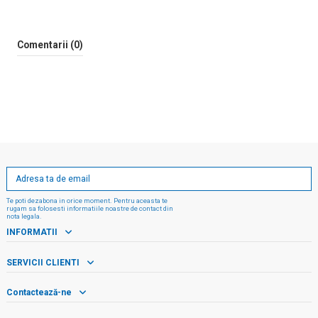
Comentarii (0)
Te poti dezabona in orice moment. Pentru aceasta te
rugam sa folosesti informatiile noastre de contact din
nota legala.
INFORMATII
SERVICII CLIENTI
Contactează-ne