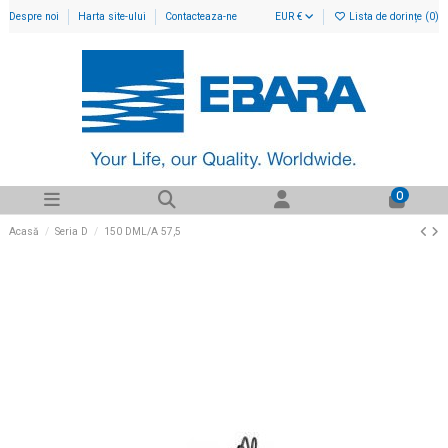
Despre noi
Harta site-ului
Contacteaza-ne
EUR €
Lista de dorințe (
0
)
0
Acasă
Seria D
150 DML/A 57,5