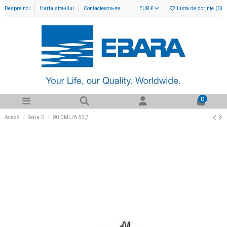
Despre noi
Harta site-ului
Contacteaza-ne
EUR €
Lista de dorințe (
0
)
0
Acasă
Seria D
80 DML/A 53,7