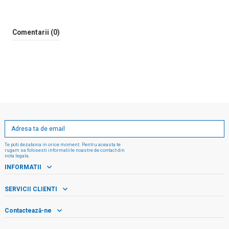
Comentarii (0)
Te poti dezabona in orice moment. Pentru aceasta te
rugam sa folosesti informatiile noastre de contact din
nota legala.
INFORMATII
SERVICII CLIENTI
Contactează-ne