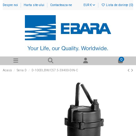
Despre noi
Harta site-ului
Contacteaza-ne
EUR €
Lista de dorințe (
0
)
0
Acasă
Seria D
D-100DLBW/C57.5-3X400-DIN-C