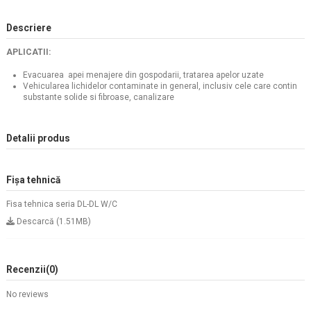
Descriere
APLICATII:
Evacuarea apei menajere din gospodarii, tratarea apelor uzate
Vehicularea lichidelor contaminate in general, inclusiv cele care contin
substante solide si fibroase, canalizare
Detalii produs
Fișa tehnică
Fisa tehnica seria DL-DL W/C
Descarcă (1.51MB)
Recenzii
(0)
No reviews