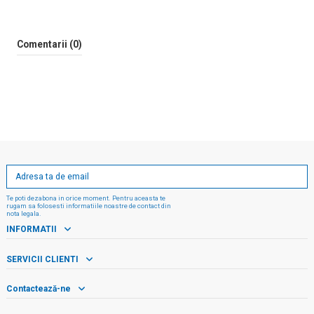
Comentarii (0)
Te poti dezabona in orice moment. Pentru aceasta te
rugam sa folosesti informatiile noastre de contact din
nota legala.
INFORMATII
SERVICII CLIENTI
Contactează-ne