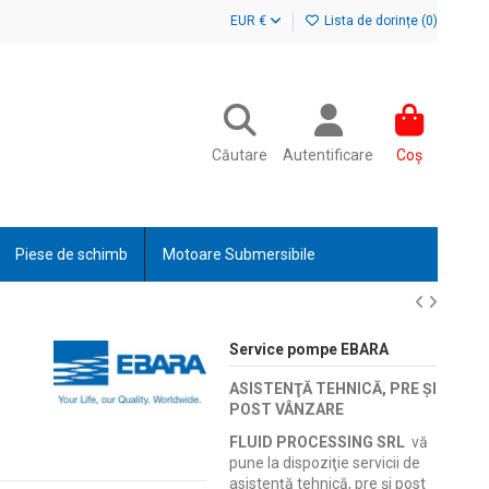
EUR €
Lista de dorințe (
0
)
Căutare
Autentificare
Coș
Piese de schimb
Motoare Submersibile
Service pompe EBARA
ASISTENŢĂ TEHNICĂ, PRE ŞI
POST VÂNZARE
FLUID PROCESSING SRL
vă
pune la dispoziţie servicii de
asistenţă tehnică, pre şi post