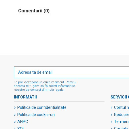
Comentarii (0)
Te poti dezabona in orice moment. Pentru
aceasta te rugam sa folosesti informatiile
noastre de contact din nota legala.
INFORMATII
SERVICII 
Politica de confidentialitate
Contul 
Politica de cookie-uri
Reduceri
ANPC
Termeni 
SOL
Garantii