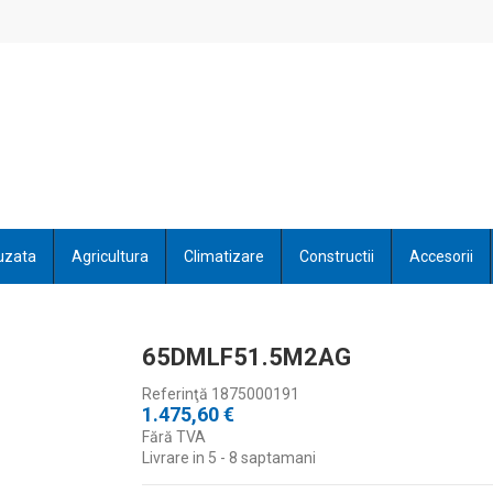
uzata
Agricultura
Climatizare
Constructii
Accesorii
65DMLF51.5M2AG
Referinţă
1875000191
1.475,60 €
Fără TVA
Livrare in 5 - 8 saptamani