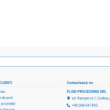
CLIENTI
Contactează-ne
meu
FLUID PROCESSING SRL
 de pret
str. Rampei nr.1, Codlea,
și condiții
+40 268 547 832
 si Service