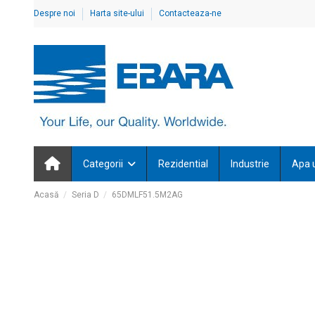
Despre noi
Harta site-ului
Contacteaza-ne
Categorii
Rezidential
Industrie
Apa 
Acasă
Seria D
65DMLF51.5M2AG