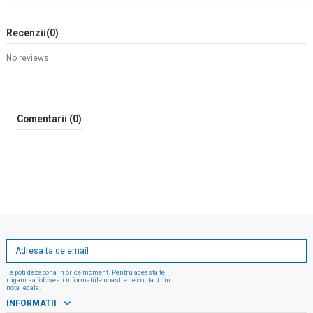
Recenzii
(0)
No reviews
Comentarii (0)
Te poti dezabona in orice moment. Pentru aceasta te
rugam sa folosesti informatiile noastre de contact din
nota legala.
INFORMATII