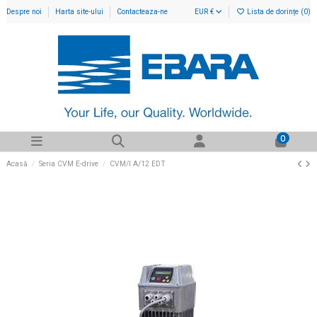
Despre noi
Harta site-ului
Contacteaza-ne
EUR €
Lista de dorințe (
0
)
0
Acasă
Seria CVM E-drive
CVM/I A/12 EDT