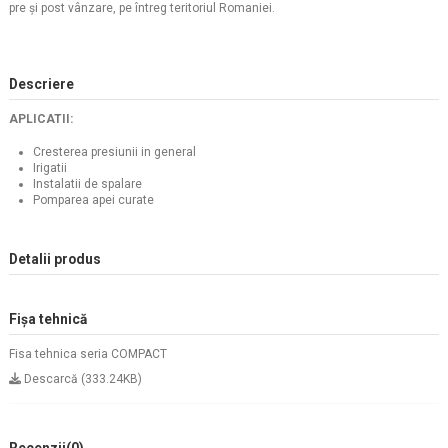
pre şi post vânzare, pe întreg teritoriul Romaniei.
Descriere
APLICATII:
Cresterea presiunii in general
Irigatii
Instalatii de spalare
Pomparea apei curate
Detalii produs
Fișa tehnică
Fisa tehnica seria COMPACT
Descarcă (333.24KB)