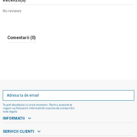
Recenzii
(0)
No reviews
Comentarii (0)
Te poti dezabona in orice moment. Pentru aceasta te
rugam sa folosesti informatiile noastre de contact din
nota legala.
INFORMATII
SERVICII CLIENTI