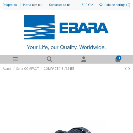
Despre noi
Harta site-ului
Contacteaza-ne
EUR €
Lista de dorințe (
0
)
0
Acasă
Seria COMPACT
COMPACT/I B /12 IE3