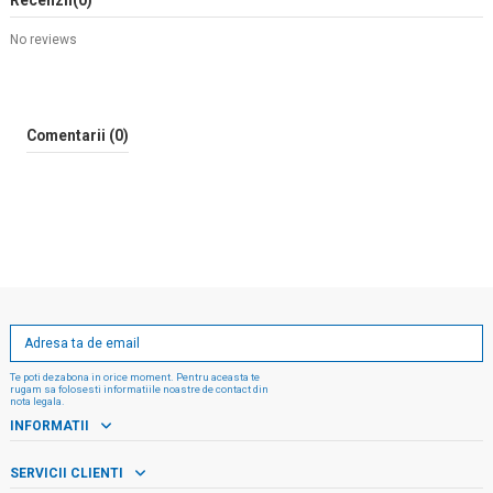
Recenzii
(0)
No reviews
Comentarii (0)
Te poti dezabona in orice moment. Pentru aceasta te
rugam sa folosesti informatiile noastre de contact din
nota legala.
INFORMATII
SERVICII CLIENTI