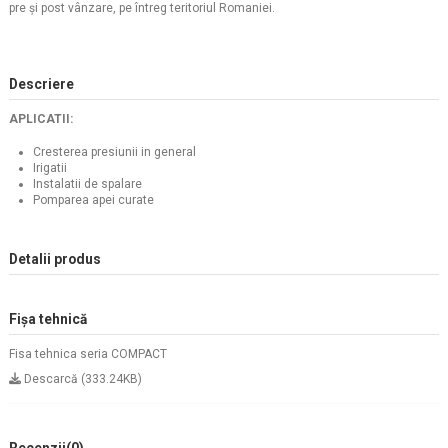
pre şi post vânzare, pe întreg teritoriul Romaniei.
Descriere
APLICATII:
Cresterea presiunii in general
Irigatii
Instalatii de spalare
Pomparea apei curate
Detalii produs
Fișa tehnică
Fisa tehnica seria COMPACT
Descarcă (333.24KB)