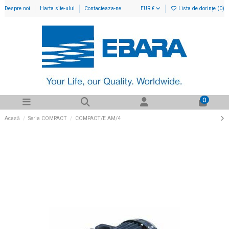
Despre noi
Harta site-ului
Contacteaza-ne
EUR €
Lista de dorințe (
0
)
0
Acasă
Seria COMPACT
COMPACT/E AM/4