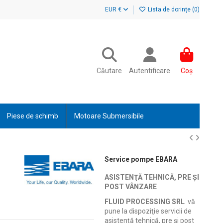
EUR €
Lista de dorințe (
0
)
Căutare
Autentificare
Coș
Piese de schimb
Motoare Submersibile
Service pompe EBARA
ASISTENŢĂ TEHNICĂ, PRE ŞI
POST VÂNZARE
FLUID PROCESSING SRL
vă
pune la dispoziţie servicii de
asistenţă tehnică, pre şi post