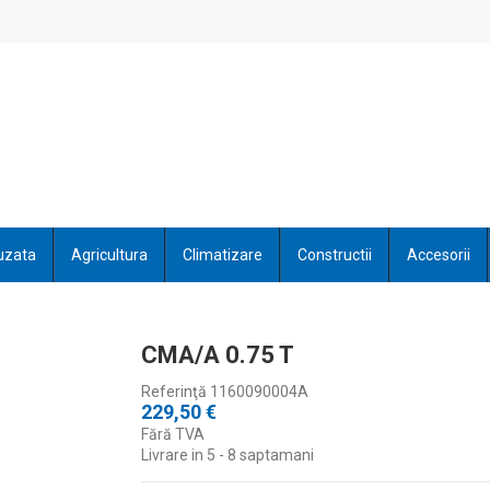
uzata
Agricultura
Climatizare
Constructii
Accesorii
CMA/A 0.75 T
Referinţă
1160090004A
229,50 €
Fără TVA
Livrare in 5 - 8 saptamani