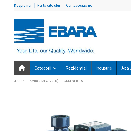
Despre noi
Harta site-ului
Contacteaza-ne
Categorii
Rezidential
Industrie
Apa 
Acasă
Seria CM(A-B-C-D)
CMA/A 0.75 T