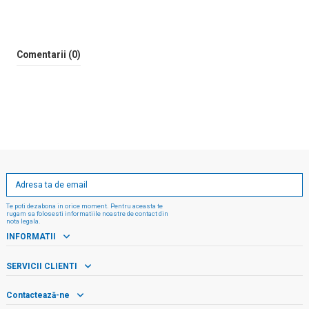
Comentarii (0)
Te poti dezabona in orice moment. Pentru aceasta te
rugam sa folosesti informatiile noastre de contact din
nota legala.
INFORMATII
SERVICII CLIENTI
Contactează-ne