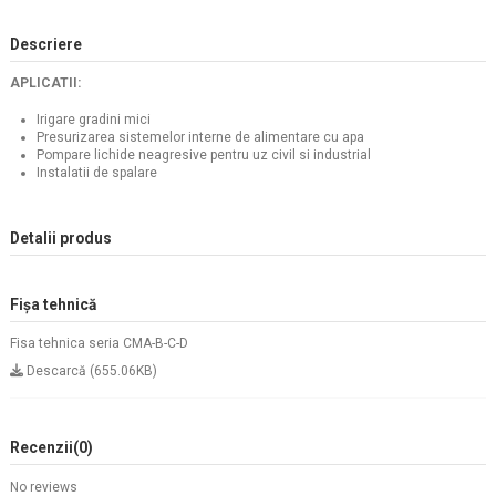
Descriere
APLICATII:
Irigare gradini mici
Presurizarea sistemelor interne de alimentare cu apa
Pompare lichide neagresive pentru uz civil si industrial
Instalatii de spalare
Detalii produs
Fișa tehnică
Fisa tehnica seria CMA-B-C-D
Descarcă (655.06KB)
Recenzii
(0)
No reviews