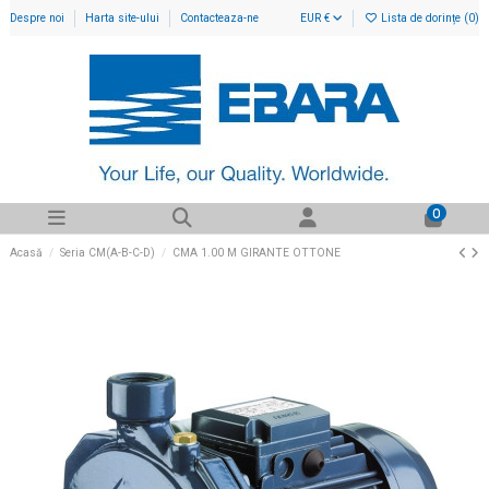
Despre noi
Harta site-ului
Contacteaza-ne
EUR €
Lista de dorințe (
0
)
0
Acasă
Seria CM(A-B-C-D)
CMA 1.00 M GIRANTE OTTONE