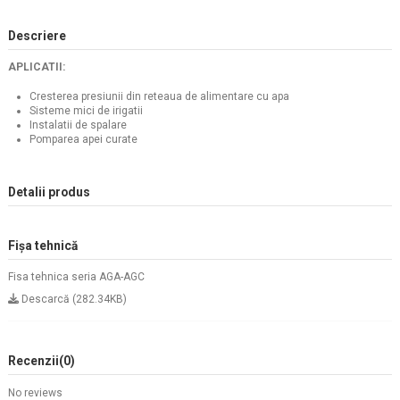
Descriere
APLICATII:
Cresterea presiunii din reteaua de alimentare cu apa
Sisteme mici de irigatii
Instalatii de spalare
Pomparea apei curate
Detalii produs
Fișa tehnică
Fisa tehnica seria AGA-AGC
Descarcă (282.34KB)
Recenzii
(0)
No reviews