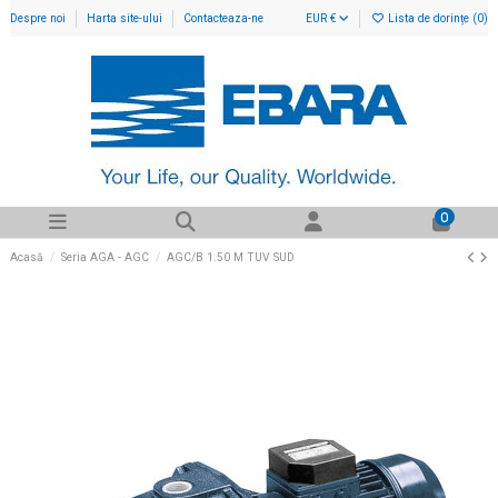
Despre noi
Harta site-ului
Contacteaza-ne
EUR €
Lista de dorințe (
0
)
0
Acasă
Seria AGA - AGC
AGC/B 1.50 M TUV SUD