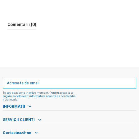
Comentarii (0)
Te poti dezabona in orice moment. Pentru aceasta te
rugam sa folosesti informatiile noastre de contact din
nota legala.
INFORMATII
SERVICII CLIENTI
Contactează-ne