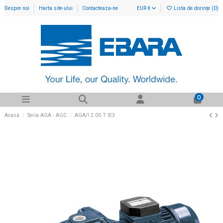
Despre noi
Harta site-ului
Contacteaza-ne
EUR €
Lista de dorințe (
0
)
0
Acasă
Seria AGA - AGC
AGA/I 2.00 T IE3