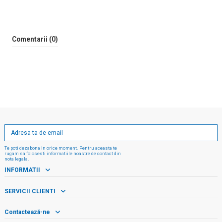
Comentarii (0)
Te poti dezabona in orice moment. Pentru aceasta te
rugam sa folosesti informatiile noastre de contact din
nota legala.
INFORMATII
SERVICII CLIENTI
Contactează-ne