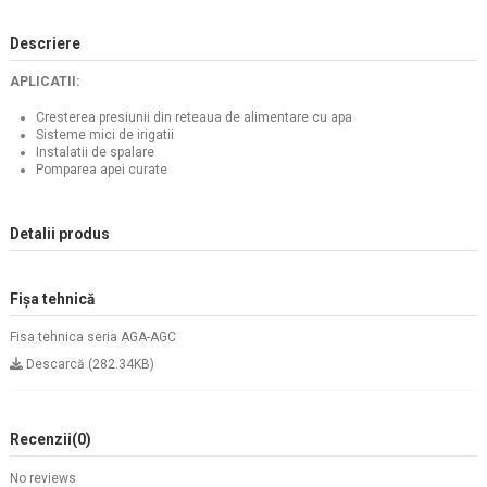
Descriere
APLICATII:
Cresterea presiunii din reteaua de alimentare cu apa
Sisteme mici de irigatii
Instalatii de spalare
Pomparea apei curate
Detalii produs
Fișa tehnică
Fisa tehnica seria AGA-AGC
Descarcă (282.34KB)
Recenzii
(0)
No reviews