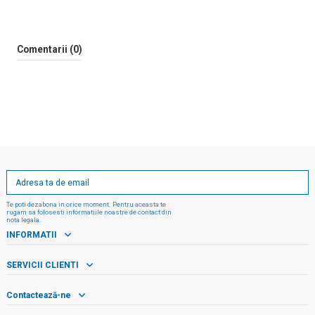
Comentarii (0)
Te poti dezabona in orice moment. Pentru aceasta te
rugam sa folosesti informatiile noastre de contact din
nota legala.
INFORMATII
SERVICII CLIENTI
Contactează-ne