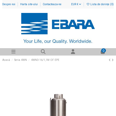
Despre noi
Harta site-ului
Contacteaza-ne
EUR €
Lista de dorințe (
0
)
0
Acasă
Seria 4WN
4WN3-16/1,1M OF EPE