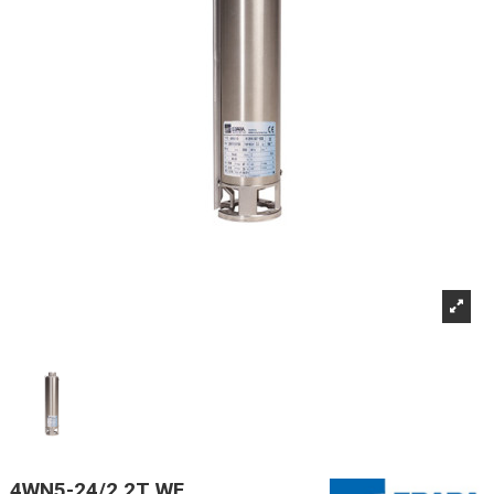
4WN5-24/2,2T WF