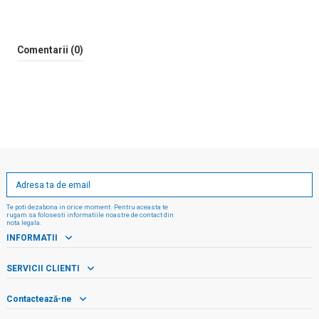
Comentarii (0)
Te poti dezabona in orice moment. Pentru aceasta te
rugam sa folosesti informatiile noastre de contact din
nota legala.
INFORMATII
SERVICII CLIENTI
Contactează-ne