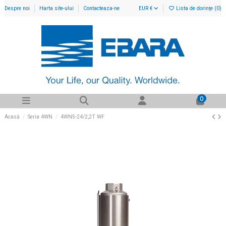
Despre noi
Harta site-ului
Contacteaza-ne
EUR €
Lista de dorințe (
0
)
0
Acasă
Seria 4WN
4WN5-24/2,2T WF