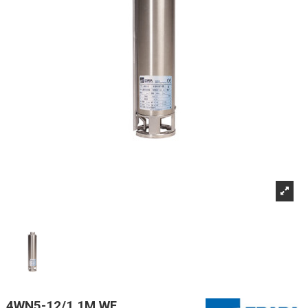
4WN5-12/1,1M WF