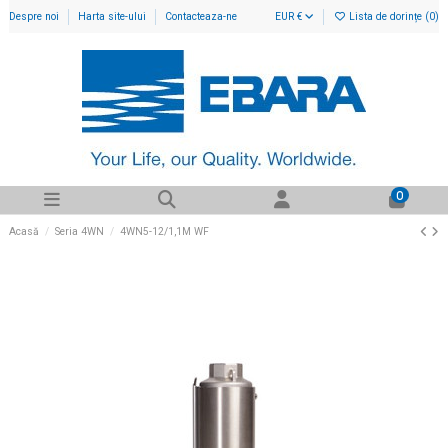
Despre noi
Harta site-ului
Contacteaza-ne
EUR €
Lista de dorințe (
0
)
0
Acasă
Seria 4WN
4WN5-12/1,1M WF