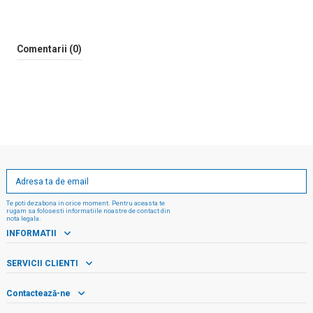
Comentarii (0)
Te poti dezabona in orice moment. Pentru aceasta te
rugam sa folosesti informatiile noastre de contact din
nota legala.
INFORMATII
SERVICII CLIENTI
Contactează-ne