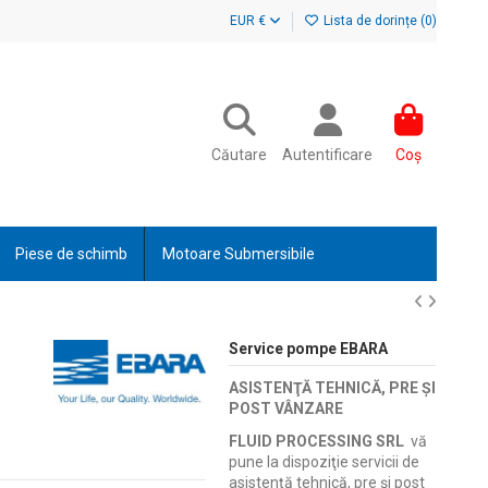
EUR €
Lista de dorințe (
0
)
Căutare
Autentificare
Coș
Piese de schimb
Motoare Submersibile
Service pompe EBARA
ASISTENŢĂ TEHNICĂ, PRE ŞI
POST VÂNZARE
FLUID PROCESSING SRL
vă
pune la dispoziţie servicii de
asistenţă tehnică, pre şi post