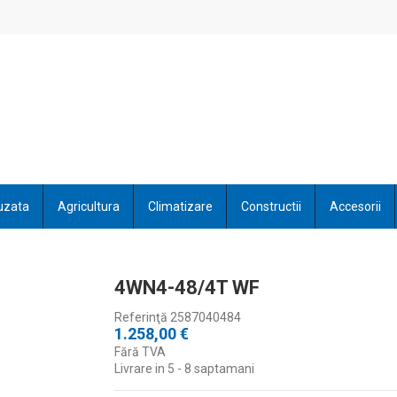
uzata
Agricultura
Climatizare
Constructii
Accesorii
4WN4-48/4T WF
Referinţă
2587040484
1.258,00 €
Fără TVA
Livrare in 5 - 8 saptamani