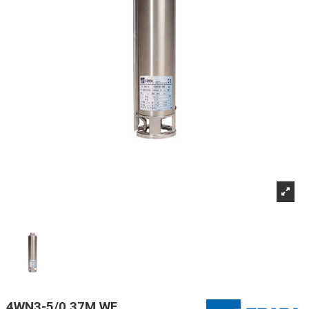
4WN3-5/0,37M WF