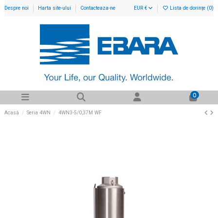
Despre noi
Harta site-ului
Contacteaza-ne
EUR €
Lista de dorințe (
0
)
0
Acasă
Seria 4WN
4WN3-5/0,37M WF