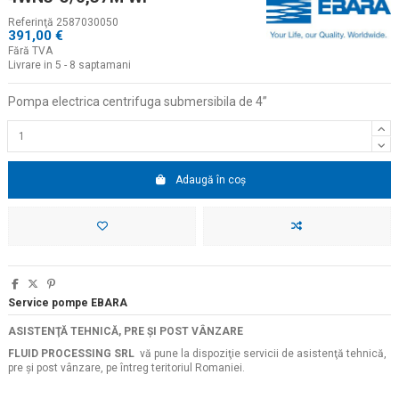
Referinţă
2587030050
391,00 €
Fără TVA
Livrare in 5 - 8 saptamani
Pompa electrica centrifuga submersibila de 4
”
Adaugă în coș
Service pompe EBARA
ASISTENŢĂ TEHNICĂ, PRE ŞI POST VÂNZARE
FLUID PROCESSING SRL
vă pune la dispoziţie servicii de asistenţă tehnică,
pre şi post vânzare, pe întreg teritoriul Romaniei.