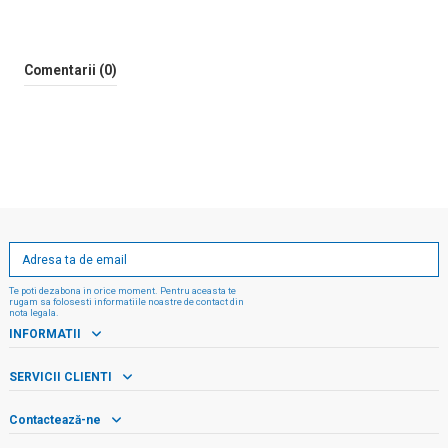
Comentarii (0)
Te poti dezabona in orice moment. Pentru aceasta te
rugam sa folosesti informatiile noastre de contact din
nota legala.
INFORMATII
SERVICII CLIENTI
Contactează-ne