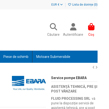
EUR €
Lista de dorințe (
0
)
Căutare
Autentificare
Coș
Piese de schimb
Motoare Submersibile
Service pompe EBARA
ASISTENŢĂ TEHNICĂ, PRE ŞI
POST VÂNZARE
FLUID PROCESSING SRL
vă
pune la dispoziţie servicii de
asistenţă tehnică, pre şi post