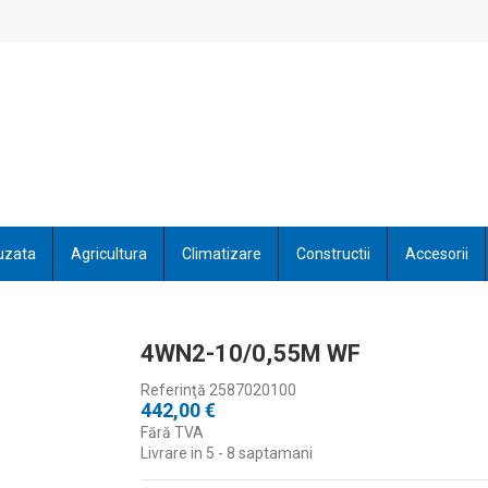
uzata
Agricultura
Climatizare
Constructii
Accesorii
4WN2-10/0,55M WF
Referinţă
2587020100
442,00 €
Fără TVA
Livrare in 5 - 8 saptamani