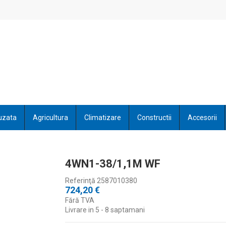
uzata
Agricultura
Climatizare
Constructii
Accesorii
4WN1-38/1,1M WF
Referinţă
2587010380
724,20 €
Fără TVA
Livrare in 5 - 8 saptamani