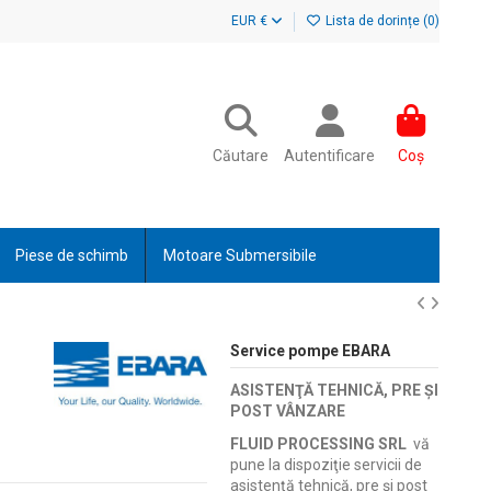
EUR €
Lista de dorințe (
0
)
Căutare
Autentificare
Coș
Piese de schimb
Motoare Submersibile
Service pompe EBARA
ASISTENŢĂ TEHNICĂ, PRE ŞI
POST VÂNZARE
FLUID PROCESSING SRL
vă
pune la dispoziţie servicii de
asistenţă tehnică, pre şi post