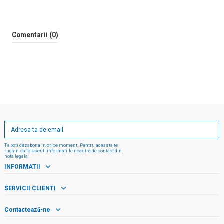
Comentarii (0)
Te poti dezabona in orice moment. Pentru aceasta te
rugam sa folosesti informatiile noastre de contact din
nota legala.
INFORMATII
SERVICII CLIENTI
Contactează-ne