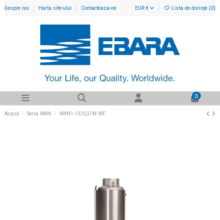
Despre noi
Harta site-ului
Contacteaza-ne
EUR €
Lista de dorințe (
0
)
0
Acasă
Seria 4WN
4WN1-13/0,37M WF