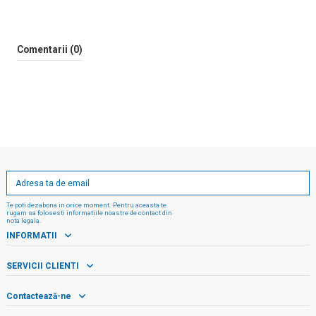
Comentarii (0)
Te poti dezabona in orice moment. Pentru aceasta te
rugam sa folosesti informatiile noastre de contact din
nota legala.
INFORMATII
SERVICII CLIENTI
Contactează-ne