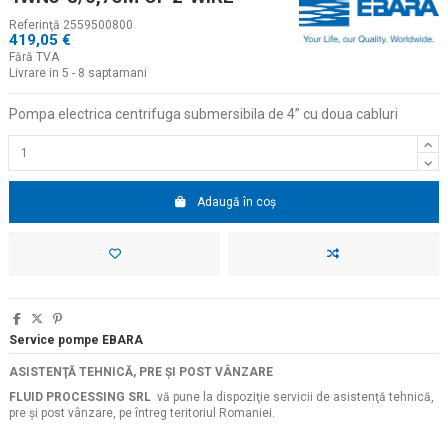
Referinţă
2559500800
419,05 €
Fără TVA
Livrare in 5 - 8 saptamani
Pompa electrica centrifuga submersibila de 4
” cu doua cabluri
Adaugă în coș
Service pompe EBARA
ASISTENŢĂ TEHNICĂ, PRE ŞI POST VÂNZARE
FLUID PROCESSING SRL
vă pune la dispoziţie servicii de asistenţă tehnică,
pre şi post vânzare, pe întreg teritoriul Romaniei.