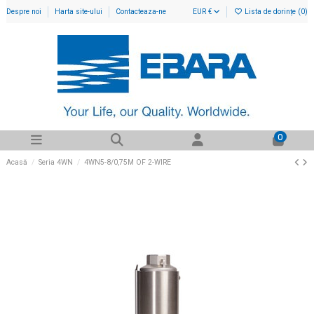
Despre noi
Harta site-ului
Contacteaza-ne
EUR €
Lista de dorințe (
0
)
0
Acasă
Seria 4WN
4WN5-8/0,75M OF 2-WIRE