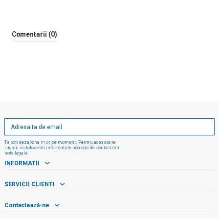
Comentarii (0)
Te poti dezabona in orice moment. Pentru aceasta te
rugam sa folosesti informatiile noastre de contact din
nota legala.
INFORMATII
SERVICII CLIENTI
Contactează-ne