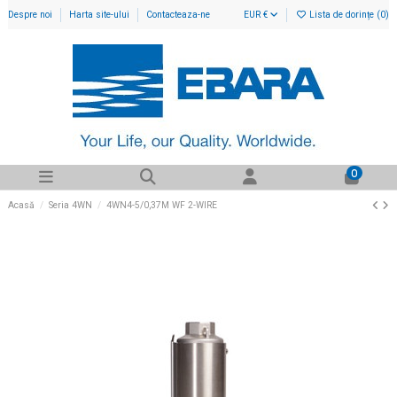
Despre noi
Harta site-ului
Contacteaza-ne
EUR €
Lista de dorințe (
0
)
0
Acasă
Seria 4WN
4WN4-5/0,37M WF 2-WIRE